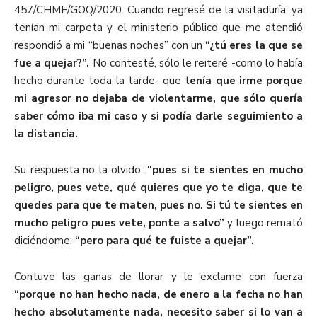
457/CHMF/GOQ/2020. Cuando regresé de la visitaduría, ya
tenían mi carpeta y el ministerio público que me atendió
respondió a mi “buenas noches” con un
“¿tú eres la que se
fue a quejar?”.
No contesté, sólo le reiteré -como lo había
hecho durante toda la tarde- que t
enía que irme porque
mi agresor no dejaba de violentarme, que sólo quería
saber cómo iba mi caso y si podía darle seguimiento a
la distancia.
Su respuesta no la olvido:
“pues si te sientes en mucho
peligro, pues vete, qué quieres que yo te diga, que te
quedes para que te maten, pues no. Si tú te sientes en
mucho peligro pues vete, ponte a salvo”
y luego remató
diciéndome:
“pero para qué te fuiste a quejar”.
Contuve las ganas de llorar y le exclame con fuerza
“porque no han hecho nada, de enero a la fecha no han
hecho absolutamente nada, necesito saber si lo van a