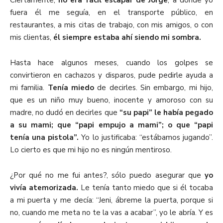
Ciertamente,
no era fácil escapar de Jorge
, a donde yo
fuera él me seguía, en el transporte público, en
restaurantes, a mis citas de trabajo, con mis amigos, o con
mis clientas,
él siempre estaba ahí siendo mi sombra.
Hasta hace algunos meses, cuando los golpes se
convirtieron en cachazos y disparos, pude pedirle ayuda a
mi familia.
Tenía miedo
de decirles. Sin embargo, mi hijo,
que es un niño muy bueno, inocente y amoroso con su
madre, no dudó en decirles que
“su papi” le había pegado
a su mami; que “papi empujo a mami”; o que “papi
tenía una pistola”.
Yo lo justificaba: “estábamos jugando”.
Lo cierto es que mi hijo no es ningún mentiroso.
¿Por qué no me fui antes?, sólo puedo asegurar que
yo
vivía atemorizada.
Le tenía tanto miedo que si él tocaba
a mi puerta y me decía: “Jeni, ábreme la puerta, porque si
no, cuando me meta no te la vas a acabar”, yo le abría. Y es