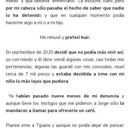
miedo” y que debería “enfrentarlo”. La escuché, claro, pero
por mi cabeza sólo pasaba el hecho de saber que nadie
lo ha detenid
o y que en cualquier momento podía
hacerme algo a mí o a mi hijo.
Me rehusé y
preferí huir.
En septiembre de 2020
decidí que no podía más vivir así
,
yo con miedo y él libre; vendí algunas cosas, casi todas mis
pertenencias, algunas las guardé con mis conocidos, reuní
cerca de 7 mil pesos y
estaba decidida a irme con mi
niño lo más lejos que pudiera
.
Ya h
abían pasado nueve meses de mi denuncia
y
aunque lleve los testigos que me pidieron, a Jorge sólo
lo
mandaron a llamar para ofrecerle un café.
Planee irme a Tijuana y aunque no podía dejar de pensar: