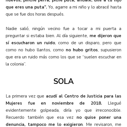
huevos, pinche perra, piche puta, ándale, dile a tu hijo
que eres una puta”.
Yo, agarre a mi niño y lo abracé hasta
que se fue dos horas después.
Nadie salió, ningún vecino fue a tocar a mi puerta a
preguntar si estaba bien. Al día siguiente,
me dijeron que
sí escucharon un ruido
, como de un disparo, pero que
como no hubo llantos, como
no hubo gritos
, supusieron
que era un ruido más como los que se “suelen escuchar en
la colonia”.
SOLA
La primera vez que
acudí al Centro de Justicia para las
Mujeres fue en noviembre de 2018.
Llegué
evidentemente golpeada, diría yo que irreconocible.
Recuerdo también que esa vez
no quise poner una
denuncia, tampoco me lo exigieron
. Me revisaron, me