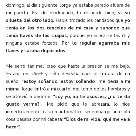
domingo, al día siguiente, Jorge ya estaba parado afuera de
mi puerta. Era de madrugada, lo recuerdo bien,
vi su
silueta del otro lado.
Había trozado los candados que
yo
tenía en los dos canceles de mi casa y supongo que
tenía llaves de las chapas,
porque yo nunca se las di y
ninguna estaba forzada.
Por lo regular agarraba mis
llaves y sacaba duplicados.
Me sentí tan mal, creo que hasta la presión se me bajó.
Estaba en
shock
y sólo deseaba que se tratara de un
sueño:
“estoy soñando, estoy soñando”
me decía a mí
misma. Jorge entró a mi cuarto, me tomó de los hombros y
se atrevió a decirme:
“soy yo, no te asustes, ¿no te da
gusto verme?”.
Me pidió que lo abrazara, lo hice
inmediatamente, casi en automático, sin embargo, una sola
cosa pasaba por mi cabeza:
“Dios de mi vida, qué me va a
hacer”.