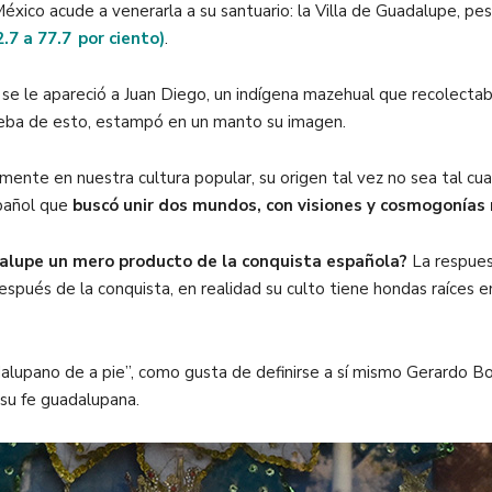
xico acude a venerarla a su santuario: la Villa de Guadalupe, pes
2.7 a 77.7 por ciento)
.
en se le apareció a Juan Diego, un indígena mazehual que recolect
ueba de esto, estampó en un manto su imagen.
ente en nuestra cultura popular, su origen tal vez no sea tal cua
spañol que
buscó unir dos mundos, con visiones y cosmogonías 
dalupe un mero producto de la conquista española?
La respues
spués de la conquista, en realidad su culto tiene hondas raíces en 
dalupano de a pie”, como gusta de definirse a sí mismo Gerardo B
 su fe guadalupana.