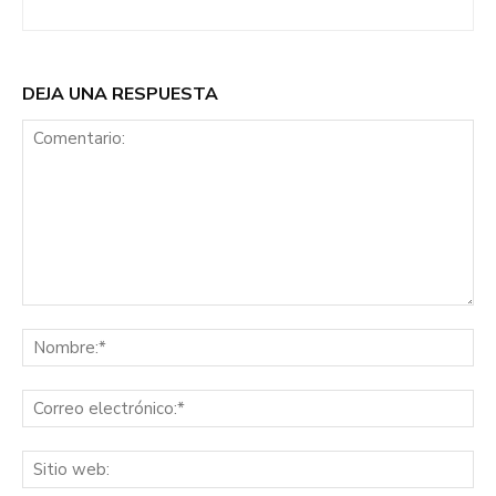
DEJA UNA RESPUESTA
Comentario:
No
Co
ele
Sit
we