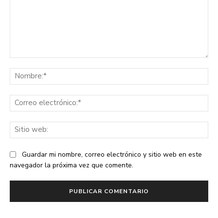
Comentario:
No
Co
ele
Sit
we
Guardar mi nombre, correo electrónico y sitio web en este
navegador la próxima vez que comente.