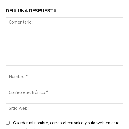
DEJA UNA RESPUESTA
Comentario:
No
Co
ele
Sit
we
Guardar mi nombre, correo electrónico y sitio web en este