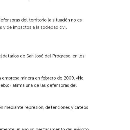
defensoras del territorio la situación no es
 y de impactos a la sociedad civil.
jidatarios de San José del Progreso, en los
la empresa minera en febrero de 2009. «No
ueblo» afirma una de las defensoras del
tón mediante represión, detenciones y cateos
damente un año un destacamento del ejército