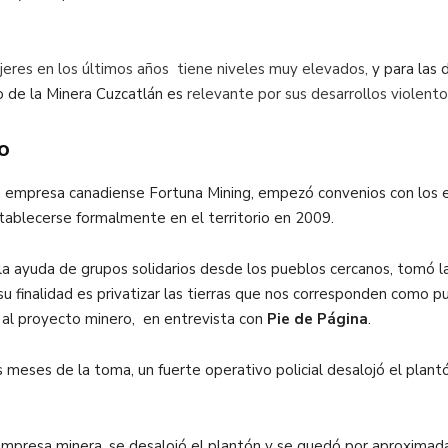
jeres en los últimos años tiene niveles muy elevados,
y para las 
to de la Minera Cuzcatlán es
relevante por sus desarrollos violentos
o
 la empresa canadiense Fortuna Mining, empezó convenios con los e
tablecerse formalmente en el territorio en 2009.
la ayuda de grupos solidarios desde los pueblos cercanos, tomó 
u finalidad es privatizar las tierras que nos corresponden como p
a al proyecto minero, en entrevista con
Pie de Página
.
meses de la toma, un fuerte operativo policial desalojó el plan
 empresa minera, se desalojó el plantón y se quedó por aproxima