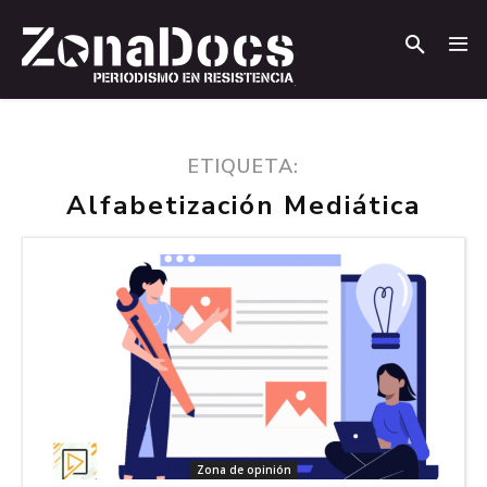
.
.
ETIQUETA:
Alfabetización Mediática
Zona de opinión