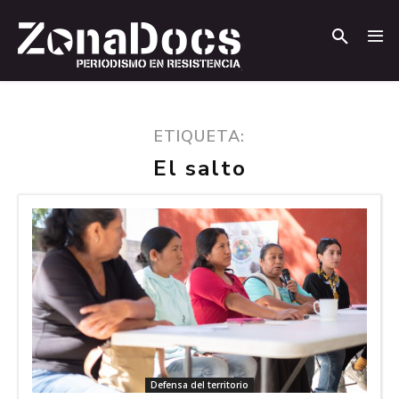
.
.
ETIQUETA:
El salto
Defensa del territorio