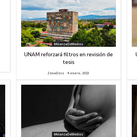
#AlianzaDeMedios
UNAM reforzará filtros en revisión de
tesis
ZonaDocs
-
9 enero, 2023
#AlianzaDeMedios