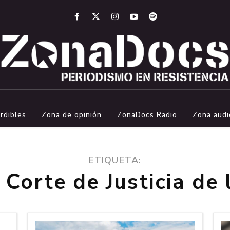
rdibles
Zona de opinión
ZonaDocs Radio
Zona audi
ETIQUETA:
Corte de Justicia de 