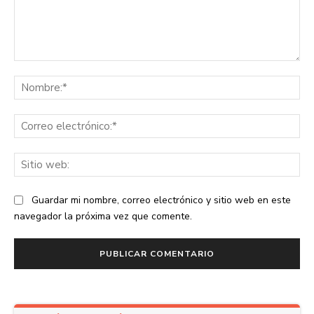
Comentario:
No
Co
ele
Sit
we
Guardar mi nombre, correo electrónico y sitio web en este
navegador la próxima vez que comente.