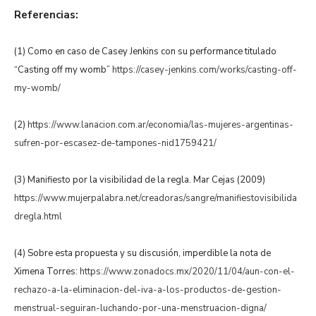
Referencias:
(1) Como en caso de Casey Jenkins con su performance titulado
“Casting off my womb”
https://casey-jenkins.com/works/casting-off-
my-womb/
(2)
https://www.lanacion.com.ar/economia/las-mujeres-argentinas-
sufren-por-escasez-de-tampones-nid1759421/
(3)
Manifiesto por la visibilidad de la regla. Mar Cejas (2009)
https://www.mujerpalabra.net/creadoras/sangre/manifiestovisibilida
dregla.html
(4)
Sobre esta propuesta y su discusión, imperdible la nota de
Ximena Torres:
https://www.zonadocs.mx/2020/11/04/aun-con-el-
rechazo-a-la-eliminacion-del-iva-a-los-productos-de-gestion-
menstrual-seguiran-luchando-por-una-menstruacion-digna/