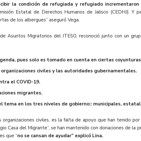
recibir la condición de refugiada y refugiado incrementa
omisión Estatal de Derechos Humanos de Jalisco (CEDHJ). Y p
uertas de los albergues” aseguró Vega.
de Asuntos Migratorios del ITESO
, reconoció junto con un gru
a agenda, pues solo es tomado en cuenta en ciertas coyunturas
s organizaciones civiles y las autoridades gubernamentales.
ontra el COVID-19.
aciones migrantes.
el tema en los tres niveles de gobierno:: municipales, estata
organizaciones civiles, es la falta de apoyo que han tenido po
ugio Casa del Migrante”, se han mantenido con donaciones de la 
es que “
no se cansan de ayudar” explicó Lina.