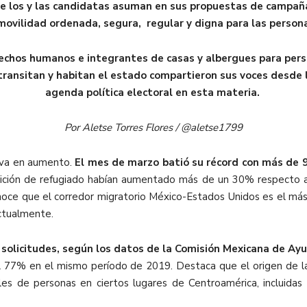
 que los y las candidatas asuman en sus propuestas de camp
e movilidad ordenada, segura, regular y digna para las perso
echos humanos e integrantes de casas y albergues para perso
ansitan y habitan el estado compartieron sus voces desde la
agenda política electoral en esta materia.
Por Aletse Torres Flores / @aletse1799
 va en aumento.
El mes de marzo
batió su récord con más de 9
ndición de refugiado habían aumentado más de un 30% respect
onoce que el corredor migratorio México-Estados Unidos es el má
actualmente.
6 solicitudes, según los datos de la Comisión Mexicana de A
77% en el mismo período de 2019. Destaca que el origen de la
les de personas en ciertos lugares de Centroamérica, incluidas