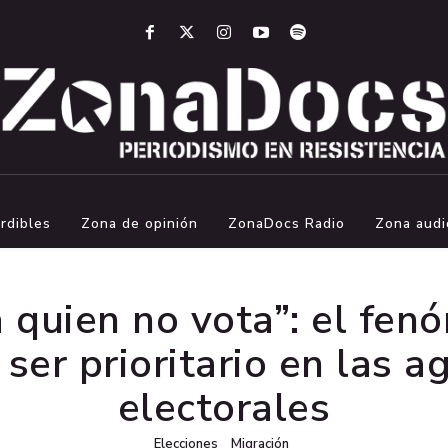
rdibles
Zona de opinión
ZonaDocs Radio
Zona audi
a quien no vota”: el fen
 ser prioritario en las a
electorales
Elecciones
Migración