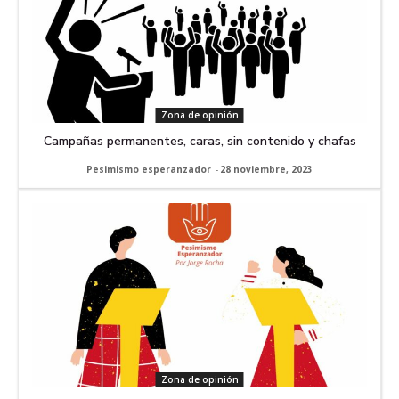
Zona de opinión
Campañas permanentes, caras, sin contenido y chafas
Pesimismo esperanzador
-
28 noviembre, 2023
Zona de opinión