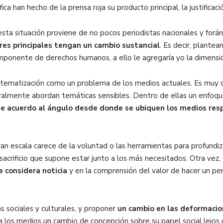
ica han hecho de la prensa roja su producto principal, la justificac
sta situación proviene de no pocos periodistas nacionales y forá
res principales tengan un cambio sustancial
. Es decir, plantea
componente de derechos humanos, a ello le agregaría yo la dimensió
a tematización como un problema de los medios actuales. Es muy
lmente abordan temáticas sensibles. Dentro de ellas un enfoqu
de acuerdo al ángulo desde donde se ubiquen los medios res
gran escala carece de la voluntad o las herramientas para profundi
acrificio que supone estar junto a los más necesitados. Otra vez, 
e considera noticia
y en la comprensión del valor de hacer un pe
as sociales y culturales, y proponer
un cambio en las deformacion
 los medios un cambio de concepción sobre su papel social lejos 