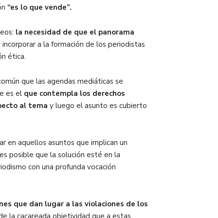
ión
“es lo que vende”.
neos:
la necesidad de que el panorama
n incorporar a la formación de los periodistas
n ética.
 común que las agendas mediáticas se
e es el
que contempla los derechos
pecto al tema
y luego el asunto es cubierto
zar en aquellos asuntos que implican un
es posible que la solución esté en la
riodismo con una profunda vocación
es que dan lugar a las violaciones de los
de la cacareada objetividad que a estas