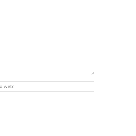
Sitio
ico:*
web: