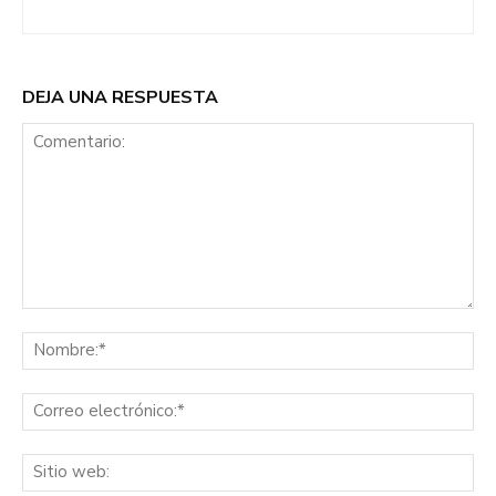
DEJA UNA RESPUESTA
Comentario:
No
Co
ele
Sit
we