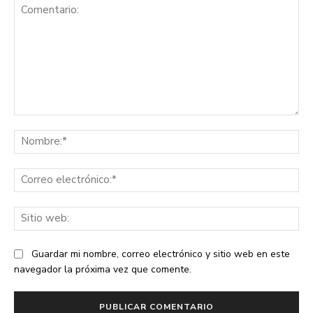
Comentario:
No
Co
ele
Sit
we
Guardar mi nombre, correo electrónico y sitio web en este
navegador la próxima vez que comente.