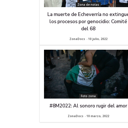
Zona de notas
La muerte de Echeverría no extingu
los procesos por genocidio: Comité
del 68
ZonaDocs
-
10 julio, 2022
Foto zona
#8M2022: Al sonoro rugir del amor
ZonaDocs
-
10 marzo, 2022