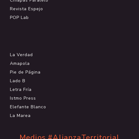
Chiapas Paralelo
Revista Espejo
POP Lab
.
La Verdad
Amapola
Pie de Página
Lado B
Letra Fría
Istmo Press
Elefante Blanco
La Marea
Medios #AlianzaTerritorial