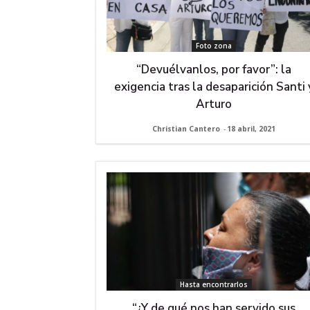
Foto zona
“Devuélvanlos, por favor”: la
exigencia tras la desaparición Santi 
Arturo
Christian Cantero
-
18 abril, 2021
Hasta encontrarlos
“¿Y de qué nos han servido sus