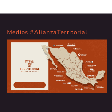
Medios #AlianzaTerritorial